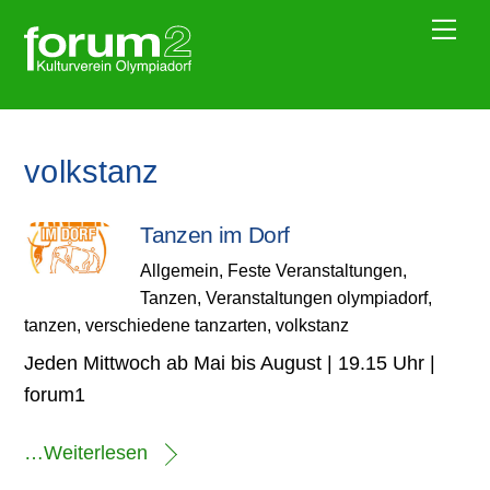
Skip
Me
to
content
volkstanz
Tanzen im Dorf
Allgemein
,
Feste Veranstaltungen
,
Tanzen
,
Veranstaltungen
olympiadorf
,
tanzen
,
verschiedene tanzarten
,
volkstanz
Jeden Mittwoch ab Mai bis August | 19.15 Uhr |
forum1
…Weiterlesen