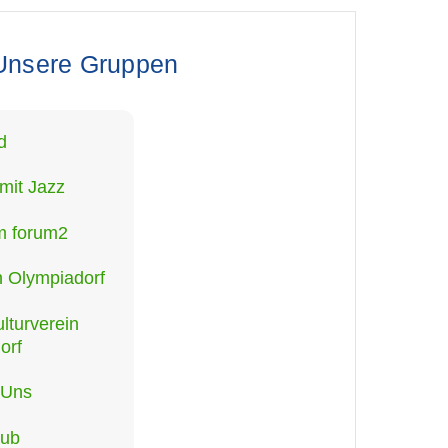
Unsere Gruppen
d
mit Jazz
m forum2
n Olympiadorf
lturverein
orf
 Uns
lub