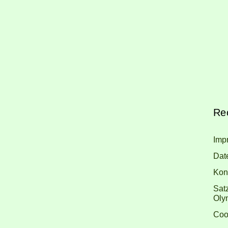
Rec
Imp
Dat
Kon
Sat
Olym
Coo