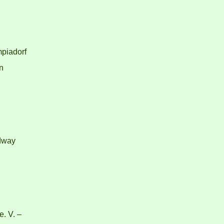
mpiadorf
n
dway
e. V. –