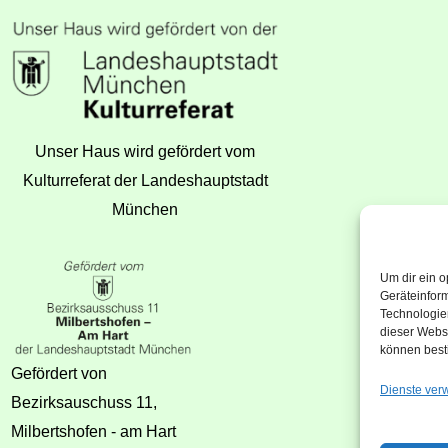
Unser Haus wird gefördert vom
Kulturreferat der Landeshauptstadt
München
Um dir ein o
Geräteinfor
Technologien
dieser Websi
können best
Gefördert von
Dienste ver
Bezirksauschuss 11,
Milbertshofen - am Hart