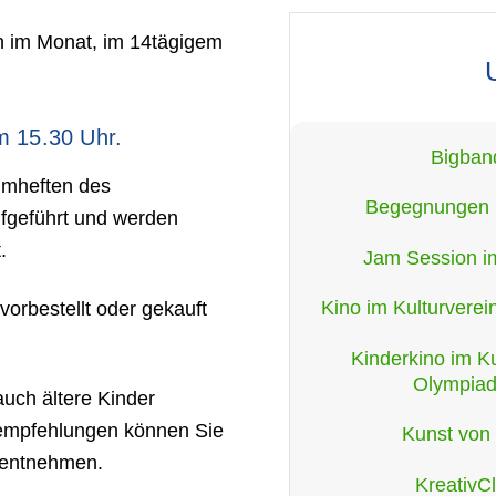
n im Monat, im 14tägigem
m 15.30 Uhr.
Bigban
mmheften des
Begegnungen 
ufgeführt und werden
.
Jam Session i
Kino im Kulturverei
orbestellt oder gekauft
Kinderkino im Ku
Olympiad
uch ältere Kinder
sempfehlungen können Sie
Kunst von
 entnehmen.
KreativC