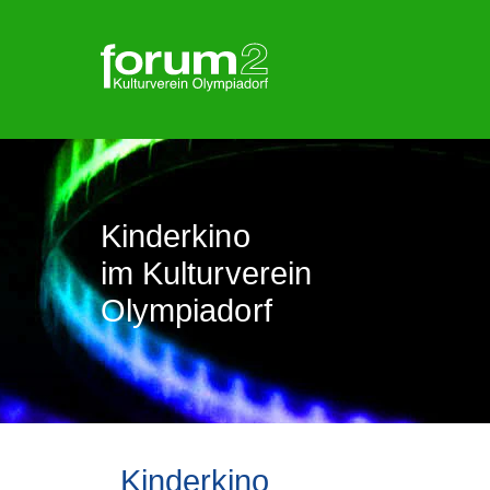
Skip
to
content
Kinderkino
im Kulturverein
Olympiadorf
Kinderkino