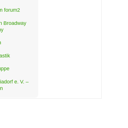
im forum2
an Broadway
ny
h
stik
uppe
adorf e. V. –
n