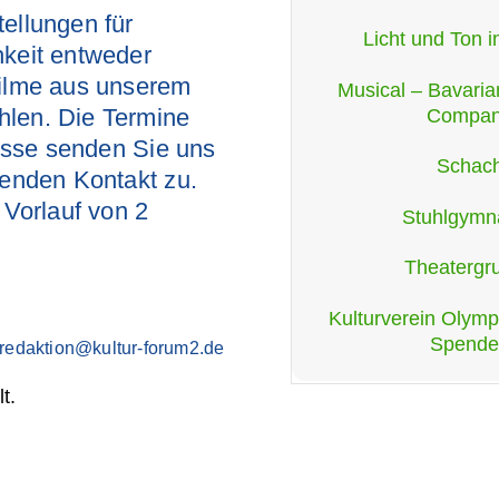
ellungen für
Licht und Ton 
hkeit entweder
Filme aus unserem
Musical – Bavari
hlen. Die Termine
Compa
resse senden Sie uns
Schac
henden Kontakt zu.
 Vorlauf von 2
Stuhlgymna
Theatergr
Kulturverein Olympi
Spende
redaktion@kultur-forum2.de
t.