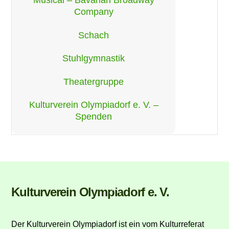
Musical – Bavarian Broadway
Company
Schach
Stuhlgymnastik
Theatergruppe
Kulturverein Olympiadorf e. V. –
Spenden
Back
Kulturverein Olympiadorf e. V.
To
Top
Der Kulturverein Olympiadorf ist ein vom Kulturreferat