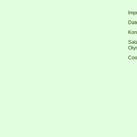
Imp
Dat
Kon
Sat
Olym
Coo