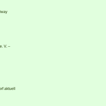
dway
e. V. –
f aktuell