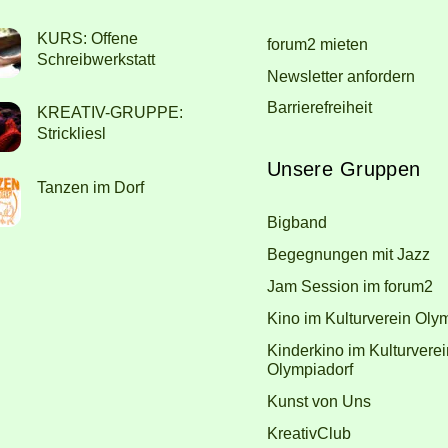
To
KURS: Offene
forum2 mieten
Top
Schreibwerkstatt
Newsletter anfordern
Barrierefreiheit
KREATIV-GRUPPE:
Strickliesl
Unsere Gruppen
Tanzen im Dorf
Bigband
Begegnungen mit Jazz
Jam Session im forum2
Kino im Kulturverein Oly
Kinderkino im Kulturverei
Olympiadorf
Kunst von Uns
KreativClub