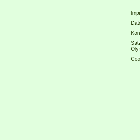
Imp
Dat
Kon
Sat
Olym
Coo