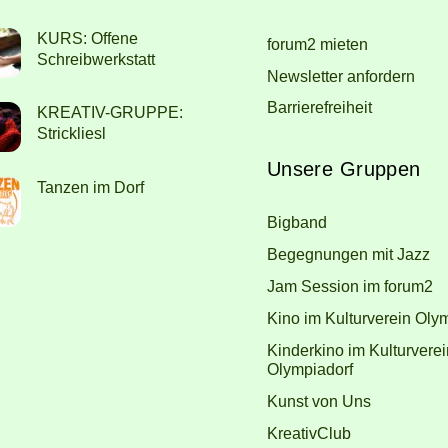
To
KURS: Offene
forum2 mieten
Top
Schreibwerkstatt
Newsletter anfordern
Barrierefreiheit
KREATIV-GRUPPE:
Strickliesl
Unsere Gruppen
Tanzen im Dorf
Bigband
Begegnungen mit Jazz
Jam Session im forum2
Kino im Kulturverein Oly
Kinderkino im Kulturverei
Olympiadorf
Kunst von Uns
KreativClub