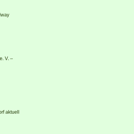
dway
e. V. –
f aktuell