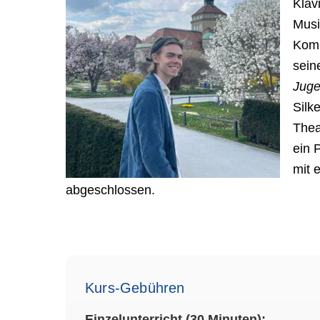
Klav
Musi
Komp
sein
Juge
Silk
Thea
ein 
mit 
abgeschlossen.
Kurs-Gebühren
Einzelunterricht (30 Minuten):