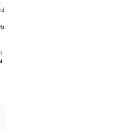
n
nd
rb
r
t