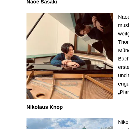
Naoe Sasaki
Naoe
musi
weit
Thom
Münc
Bach
erst
und 
enga
„Pia
Nikolaus Knop
Niko