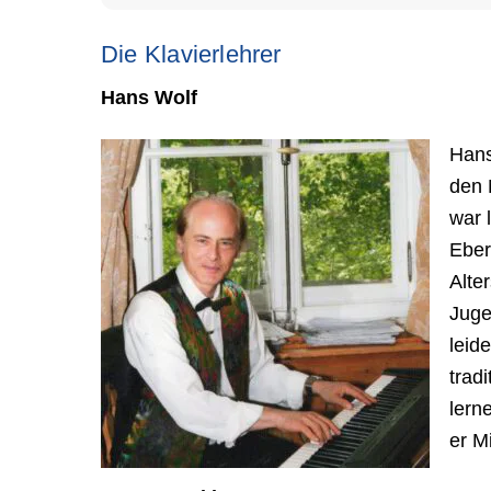
Die Klavierlehrer
Hans Wolf
Hans
den 
war 
Eber
Alte
Juge
leid
tradi
lern
er M